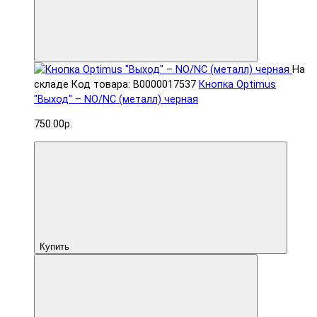
На
складе
Код товара: В0000017537
Кнопка Optimus
"Выход" – NO/NC (металл) черная
750.00р.
Купить