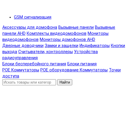
GSM сигнализация
Аксессуары для домофона
Вызывные панели
Вызывные
панели AHD
Комплекты видеодомофонов
Мониторы
видеодомофонов
Мониторы домофонов AHD
Дверные доводчики
Замки и защелки
Индификаторы
Кнопки
выхода
Считыватели, контроллеры
Устройства
радиоуправления
Блоки бесперебойного питания
Блоки питания
POE Коммутаторы
POE оборудование
Коммутаторы
Точки
доступа
Найти