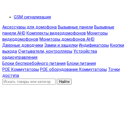
GSM сигнализация
Аксессуары для домофона
Вызывные панели
Вызывные
панели AHD
Комплекты видеодомофонов
Мониторы
видеодомофонов
Мониторы домофонов AHD
Дверные доводчики
Замки и защелки
Индификаторы
Кнопки
выхода
Считыватели, контроллеры
Устройства
радиоуправления
Блоки бесперебойного питания
Блоки питания
POE Коммутаторы
POE оборудование
Коммутаторы
Точки
доступа
Найти