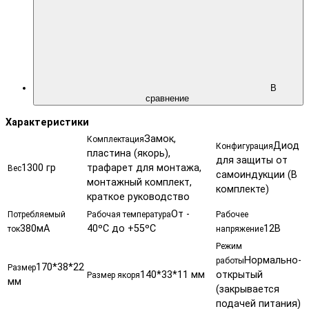
В
сравнение
Характеристики
Замок,
Комплектация
Диод
Конфигурация
пластина (якорь),
для защиты от
1300 гр
трафарет для монтажа,
Вес
самоиндукции (В
монтажный комплект,
комплекте)
краткое руководство
От -
Потребляемый
Рабочая температура
Рабочее
380мА
40ºС до +55ºС
12В
ток
напряжение
Режим
Нормально-
работы
170*38*22
Размер
140*33*11 мм
открытый
Размер якоря
мм
(закрывается
подачей питания)