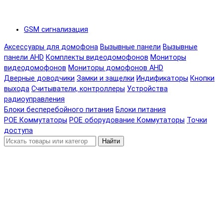
GSM сигнализация
Аксессуары для домофона
Вызывные панели
Вызывные
панели AHD
Комплекты видеодомофонов
Мониторы
видеодомофонов
Мониторы домофонов AHD
Дверные доводчики
Замки и защелки
Индификаторы
Кнопки
выхода
Считыватели, контроллеры
Устройства
радиоуправления
Блоки бесперебойного питания
Блоки питания
POE Коммутаторы
POE оборудование
Коммутаторы
Точки
доступа
Найти