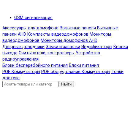
GSM сигнализация
Аксессуары для домофона
Вызывные панели
Вызывные
панели AHD
Комплекты видеодомофонов
Мониторы
видеодомофонов
Мониторы домофонов AHD
Дверные доводчики
Замки и защелки
Индификаторы
Кнопки
выхода
Считыватели, контроллеры
Устройства
радиоуправления
Блоки бесперебойного питания
Блоки питания
POE Коммутаторы
POE оборудование
Коммутаторы
Точки
доступа
Найти