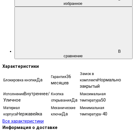
избранное
В
сравнение
Характеристики
Замок в
36
Гарантия
Да
Нормально
Блокировка кнопки
комплекте
месяцев
закрытый
Внутреннее/
Исполнение
Кнопка
Максимальная
Уличное
Да
50
открывания
температура
Материал
Механические
Минимальная
Нержавейка
Да
-40
корпуса
ключи
температура
Все характеристики
Информация о доставке