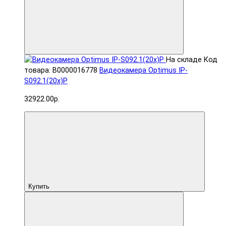
На складе
Код
товара: В0000016778
Видеокамера Optimus IP-
S092.1(20x)P
32922.00р.
Купить