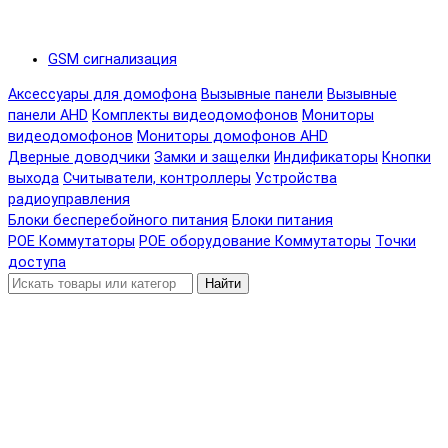
GSM сигнализация
Аксессуары для домофона
Вызывные панели
Вызывные
панели AHD
Комплекты видеодомофонов
Мониторы
видеодомофонов
Мониторы домофонов AHD
Дверные доводчики
Замки и защелки
Индификаторы
Кнопки
выхода
Считыватели, контроллеры
Устройства
радиоуправления
Блоки бесперебойного питания
Блоки питания
POE Коммутаторы
POE оборудование
Коммутаторы
Точки
доступа
Найти