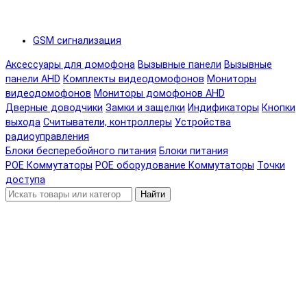
GSM сигнализация
Аксессуары для домофона
Вызывные панели
Вызывные
панели AHD
Комплекты видеодомофонов
Мониторы
видеодомофонов
Мониторы домофонов AHD
Дверные доводчики
Замки и защелки
Индификаторы
Кнопки
выхода
Считыватели, контроллеры
Устройства
радиоуправления
Блоки бесперебойного питания
Блоки питания
POE Коммутаторы
POE оборудование
Коммутаторы
Точки
доступа
Найти