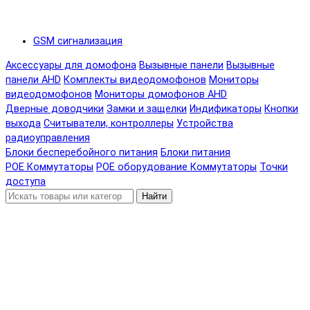
GSM сигнализация
Аксессуары для домофона
Вызывные панели
Вызывные
панели AHD
Комплекты видеодомофонов
Мониторы
видеодомофонов
Мониторы домофонов AHD
Дверные доводчики
Замки и защелки
Индификаторы
Кнопки
выхода
Считыватели, контроллеры
Устройства
радиоуправления
Блоки бесперебойного питания
Блоки питания
POE Коммутаторы
POE оборудование
Коммутаторы
Точки
доступа
Найти