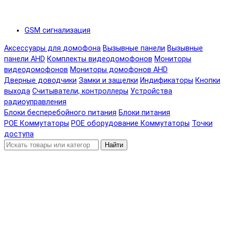
GSM сигнализация
Аксессуары для домофона
Вызывные панели
Вызывные
панели AHD
Комплекты видеодомофонов
Мониторы
видеодомофонов
Мониторы домофонов AHD
Дверные доводчики
Замки и защелки
Индификаторы
Кнопки
выхода
Считыватели, контроллеры
Устройства
радиоуправления
Блоки бесперебойного питания
Блоки питания
POE Коммутаторы
POE оборудование
Коммутаторы
Точки
доступа
Найти