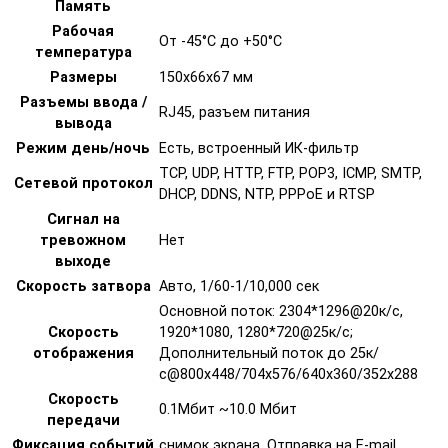
Память
Рабочая
От -45°С до +50°С
температура
Размеры
150х66х67 мм
Разъемы ввода /
RJ45, разъем питания
вывода
Режим день/ночь
Есть, встроенный ИК-фильтр
TCP, UDP, HTTP, FTP, POP3, ICMP, SMTP,
Сетевой протокол
DHCP, DDNS, NTP, РРРоЕ и RTSP
Сигнал на
тревожном
Нет
выходе
Скорость затвора
Авто, 1/60-1/10,000 сек
Основной поток: 2304*1296@20к/с,
Скорость
1920*1080, 1280*720@25к/с;
отображения
Дополнительный поток до 25к/
с@800x448/704х576/640x360/352х288
Скорость
0.1Мбит ~10.0 Мбит
передачи
Фиксация событий
снимок экрана, Отправка на E-mail