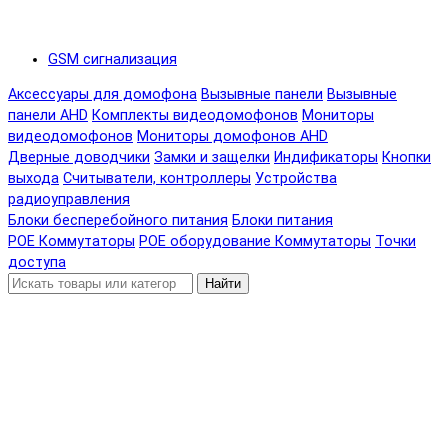
GSM сигнализация
Аксессуары для домофона
Вызывные панели
Вызывные
панели AHD
Комплекты видеодомофонов
Мониторы
видеодомофонов
Мониторы домофонов AHD
Дверные доводчики
Замки и защелки
Индификаторы
Кнопки
выхода
Считыватели, контроллеры
Устройства
радиоуправления
Блоки бесперебойного питания
Блоки питания
POE Коммутаторы
POE оборудование
Коммутаторы
Точки
доступа
Найти