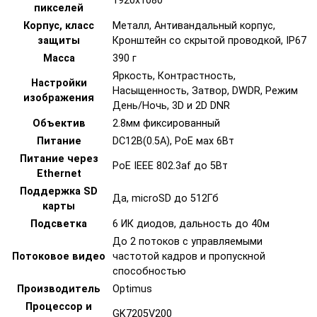
1920х1080
пикселей
Корпус, класс
Металл, Антивандальный корпус,
защиты
Кронштейн со скрытой проводкой, IP67
Масса
390 г
Яркость, Контрастность,
Настройки
Насыщенность, Затвор, DWDR, Режим
изображения
День/Ночь, 3D и 2D DNR
Объектив
2.8мм фиксированный
Питание
DC12В(0.5А), PoE мах 6Вт
Питание через
PoE IEEE 802.3af до 5Вт
Ethernet
Поддержка SD
Да, microSD до 512Гб
карты
Подсветка
6 ИК диодов, дальность до 40м
До 2 потоков с управляемыми
Потоковое видео
частотой кадров и пропускной
способностью
Производитель
Optimus
Процессор и
GK7205V200