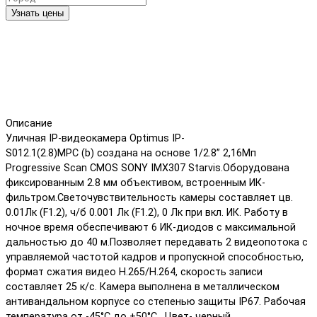
Узнать цены
Описание
Уличная IP-видеокамера Optimus IP-
S012.1(2.8)MPС (b) создана на основе 1/2.8” 2,16Мп
Progressive Scan CMOS SONY IMX307 Starvis.Оборудована
фиксированным 2.8 мм объективом, встроенным ИК-
фильтром.Светочувствительность камеры составляет цв.
0.01Лк (F1.2), ч/б 0.001 Лк (F1.2), 0 Лк при вкл. ИК. Работу в
ночное время обеспечивают 6 ИК-диодов с максимальной
дальностью до 40 м.Позволяет передавать 2 видеопотока с
управляемой частотой кадров и пропускной способностью,
формат сжатия видео H.265/H.264, скорость записи
составляет 25 к/с. Камера выполнена в металлическом
антивандальном корпусе со степенью защиты IP67. Рабочая
температура от -45°С до +50°С. Цвет- черный