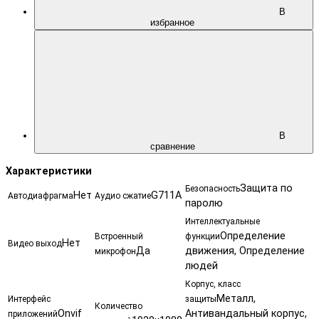
В
избранное
В
сравнение
Характеристики
Защита по
Безопасность
Нет
G711A
Автодиафрагма
Аудио сжатие
паролю
Интеллектуальные
Определение
Встроенный
функции
Нет
Видео выход
Да
движения, Определение
микрофон
людей
Корпус, класс
Металл,
Интерфейс
защиты
Количество
Onvif
Антивандальный корпус,
приложений