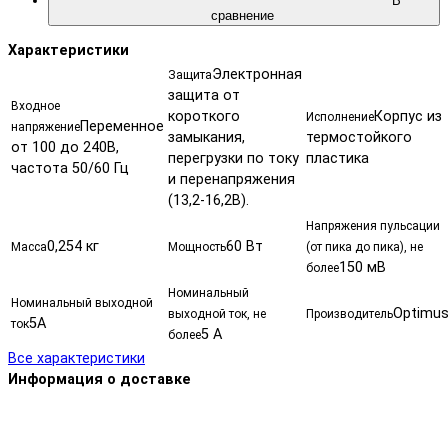
В
сравнение
Характеристики
Электронная
Защита
защита от
Входное
короткого
Корпус из
Исполнение
Переменное
напряжение
замыкания,
термостойкого
от 100 до 240В,
перегрузки по току
пластика
частота 50/60 Гц
и перенапряжения
(13,2-16,2В).
Напряжения пульсации
0,254 кг
60 Вт
Масса
Мощность
(от пика до пика), не
150 мВ
более
Номинальный
Номинальный выходной
Optimu
выходной ток, не
Производитель
5А
ток
5 А
более
Все характеристики
Информация о доставке