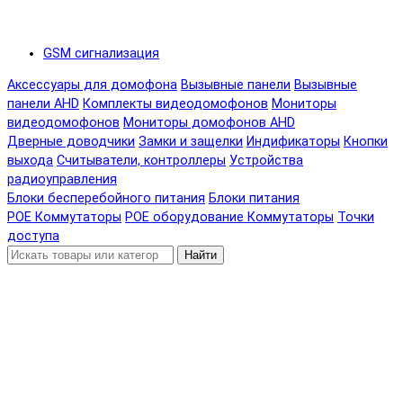
GSM сигнализация
Аксессуары для домофона
Вызывные панели
Вызывные
панели AHD
Комплекты видеодомофонов
Мониторы
видеодомофонов
Мониторы домофонов AHD
Дверные доводчики
Замки и защелки
Индификаторы
Кнопки
выхода
Считыватели, контроллеры
Устройства
радиоуправления
Блоки бесперебойного питания
Блоки питания
POE Коммутаторы
POE оборудование
Коммутаторы
Точки
доступа
Найти