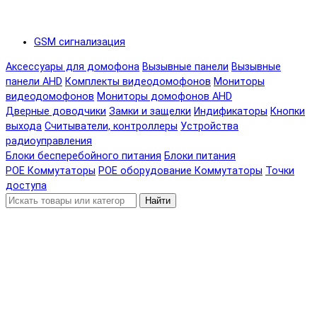
GSM сигнализация
Аксессуары для домофона
Вызывные панели
Вызывные
панели AHD
Комплекты видеодомофонов
Мониторы
видеодомофонов
Мониторы домофонов AHD
Дверные доводчики
Замки и защелки
Индификаторы
Кнопки
выхода
Считыватели, контроллеры
Устройства
радиоуправления
Блоки бесперебойного питания
Блоки питания
POE Коммутаторы
POE оборудование
Коммутаторы
Точки
доступа
Найти