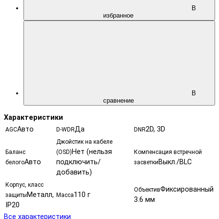
В
избранное
В
сравнение
Характеристики
Авто
Да
2D, 3D
AGC
D-WDR
DNR
Джойстик на кабеле
Нет (нельзя
Баланс
(OSD)
Компенсация встречной
Авто
подключить/
Выкл./BLC
белого
засветки
добавить)
Корпус, класс
Фиксированный
Объектив
Металл,
110 г
защиты
Масса
3.6 мм
IP20
Все характеристики