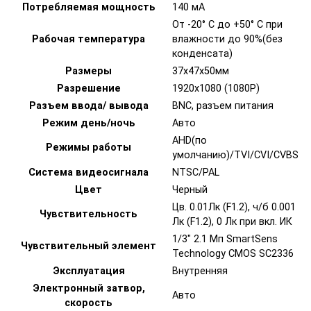
Потребляемая мощность
140 мА
От -20° С до +50° С при
Рабочая температура
влажности до 90%(без
конденсата)
Размеры
37x47x50мм
Разрешение
1920х1080 (1080P)
Разъем ввода/ вывода
BNC, разъем питания
Режим день/ночь
Авто
AHD(по
Режимы работы
умолчанию)/TVI/CVI/CVBS
Система видеосигнала
NTSC/PAL
Цвет
Черный
Цв. 0.01Лк (F1.2), ч/б 0.001
Чувствительность
Лк (F1.2), 0 Лк при вкл. ИК
1/3" 2.1 Мп SmartSens
Чувствительный элемент
Technology CMOS SC2336
Эксплуатация
Внутренняя
Электронный затвор,
Авто
скорость