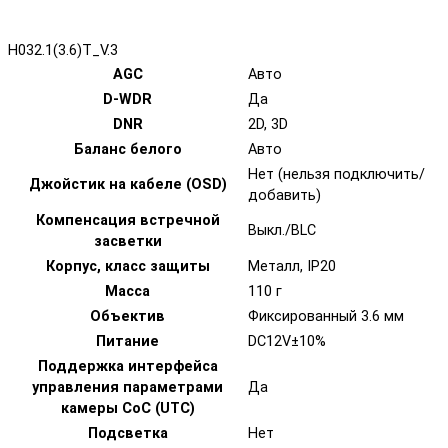
H032.1(3.6)T_V.3
AGC
Авто
D-WDR
Да
DNR
2D, 3D
Баланс белого
Авто
Нет (нельзя подключить/
Джойстик на кабеле (OSD)
добавить)
Компенсация встречной
Выкл./BLC
засветки
Корпус, класс защиты
Металл, IP20
Масса
110 г
Объектив
Фиксированный 3.6 мм
Питание
DC12V±10%
Поддержка интерфейса
управления параметрами
Да
камеры CoC (UTC)
Подсветка
Нет