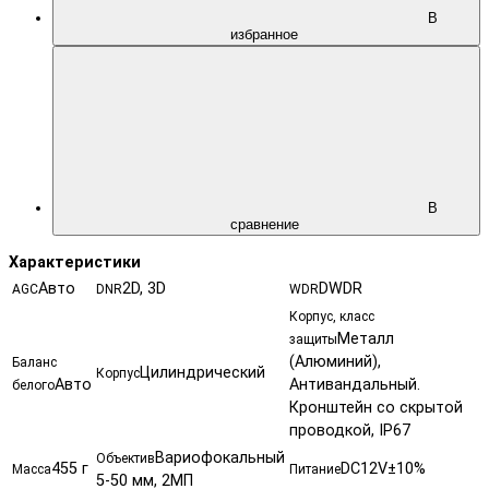
В
избранное
В
сравнение
Характеристики
Авто
2D, 3D
DWDR
AGC
DNR
WDR
Корпус, класс
Металл
защиты
(Алюминий),
Баланс
Цилиндрический
Корпус
Авто
Антивандальный.
белого
Кронштейн со скрытой
проводкой, IP67
Вариофокальный
Объектив
455 г
DC12V±10%
Масса
Питание
5-50 мм, 2МП