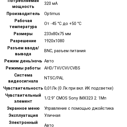
Потребляемая
320 мА
мощность
Производитель
Optimus
Рабочая
От -45 °С до +50 °С
температура
Размеры
233х80x75 мм
Разрешение
1920x1080
Разъем ввода/
BNC, разъем питания
вывода
Режим день/ночь
Авто
Режимы работы
AHD/TVI/CVI/CVBS
Система
NTSC/PAL
видеосигнала
Чувствительность
0,01Лк (0 Лк при вкл. ИК подсветке)
Чувствительный
1/2.9" CMOS Sony IMX323 2. 1Мп
элемент
Экранное меню
Управление с помощью джойстика
Эксплуатация
Уличная
Электронный
Авто