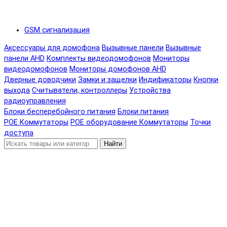
GSM сигнализация
Аксессуары для домофона
Вызывные панели
Вызывные
панели AHD
Комплекты видеодомофонов
Мониторы
видеодомофонов
Мониторы домофонов AHD
Дверные доводчики
Замки и защелки
Индификаторы
Кнопки
выхода
Считыватели, контроллеры
Устройства
радиоуправления
Блоки бесперебойного питания
Блоки питания
POE Коммутаторы
POE оборудование
Коммутаторы
Точки
доступа
Найти