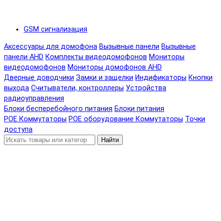
GSM сигнализация
Аксессуары для домофона
Вызывные панели
Вызывные
панели AHD
Комплекты видеодомофонов
Мониторы
видеодомофонов
Мониторы домофонов AHD
Дверные доводчики
Замки и защелки
Индификаторы
Кнопки
выхода
Считыватели, контроллеры
Устройства
радиоуправления
Блоки бесперебойного питания
Блоки питания
POE Коммутаторы
POE оборудование
Коммутаторы
Точки
доступа
Найти